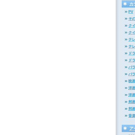
カ
PV
そ
クイ
クイ
テ
テ
ドラ
ドラ
バラ
バ
映
洋画
洋画
邦画
邦画
音
ア