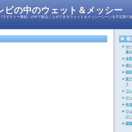
レビの中のウェット＆メッシー
バラエティー番組）の中で観ることができるウェット＆メッシーシーンを不定期で
最
セ
春
令
泥
昭
某
Ｔ
フ
マ
有
ウ
け
謹