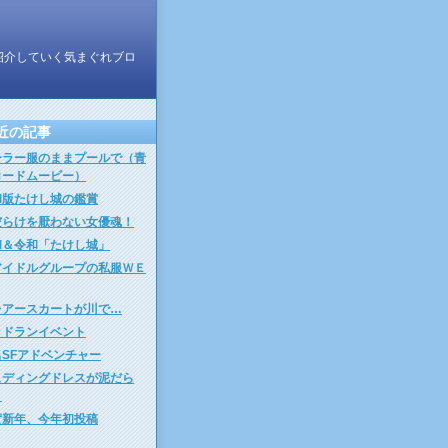
紹介していく気まぐれブロ
近の記事
ーラー服のままプールで（青
ロードムービー）
和版たけし城の鑑賞
だらけを厭わない女優魂！
和＆令和「たけし城」
アイドルグループの私服ＷＥ
レアースカートが川で…
ッドランイベント
名SFアドベンチャー
ェディングドレスが泥だら
！
賀新年、今年初投稿