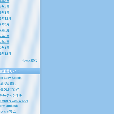
24年6月
23年4月
23年1月
22年12月
22年6月
22年5月
22年3月
22年2月
22年1月
21年12月
もっと読む
連運営サイト
ice Lady Special
水遊び＆癒し
版OLSブログ
uTubeチャンネル
 GIRLS with school
form and suit
ンスタグラム