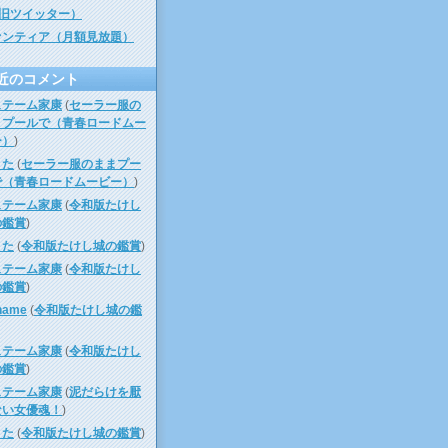
（旧ツイッター）
ァンティア（月額見放題）
近のコメント
ュテーム家康
(
セーラー服の
まプールで（青春ロードムー
ー）
)
うた
(
セーラー服のままプー
で（青春ロードムービー）
)
ュテーム家康
(
令和版たけし
の鑑賞
)
うた
(
令和版たけし城の鑑賞
)
ュテーム家康
(
令和版たけし
の鑑賞
)
name
(
令和版たけし城の鑑
ュテーム家康
(
令和版たけし
の鑑賞
)
ュテーム家康
(
泥だらけを厭
ない女優魂！
)
うた
(
令和版たけし城の鑑賞
)