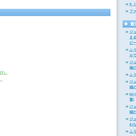
X
フ
最
ジ
ま
ビ
ふ
ル
ジ
城
SY）
ふ
）
ジ
城
no 
賞
)
ジ
城
ジ
わ
ふ