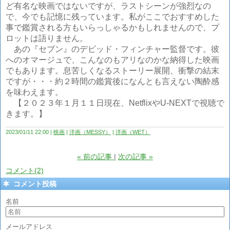
ど有名な映画ではないですが、ラストシーンが強烈なの
で、今でも記憶に残っています。私がここでおすすめした
事で鑑賞される方もいらっしゃるかもしれませんので、プ
ロットは語りません。
あの『セブン』のデビッド・フィンチャー監督です。彼
へのオマージュで、こんなのもアリなのかな納得した映画
でもあります。息苦しくなるストーリー展開、衝撃の結末
ですが・・・約２時間の鑑賞後になんとも言えない陶酔感
を味わえます
。
【２０２３年１月１１日現在、NetflixやU-NEXTで視聴で
きます。
】
2023/01/11 22:00
映画
洋画（MESSY）
洋画（WET）
«
前の記事
次の記事
»
コメント(2)
コメント投稿
名前
メールアドレス