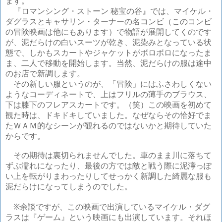
ます。
『ロマンシング・ストーン 秘宝の谷』では、
マイケル・
ダグラスとキャサリン・ターナーの名コンビ（このコンビ
の冒険映画は他にもあります）で物語が展開してくのです
が、泥だらけの白いスーツが乾き、泥染みとなっている状
態で、しかもスカートやジャケットがボロボロになったま
ま、二人で移動を開始します。当然、泥だらけの服は途中
のお店で新調します。
その新しい服というのが、「冒険」にはふさわしくない
ようなコーディネートで、上はフリルの薄手のブラウス、
下は膝下のフレアスカートです。（笑）この映画を初めて
観た時は、ドキドキしていました。なぜならその恰好でま
たＷＡＭ的なシーンが観れるのではないかと期待していた
からです。
その期待は裏切られませんでした。車のまま川に落ちて
ずぶ濡れになったり、最後の方では敵と戦う際に泥濘っぽ
い上を転がりまわったりしてせっかく新調した綺麗な服も
泥だらけになってしまうのでした。
※余談ですが、この映画で出演しているマイケル・ダグ
ラスは『ゲーム』という映画にも出演しています。それほ