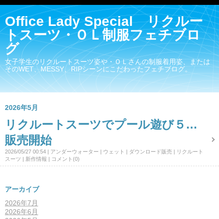
Office Lady Special リクルー
トスーツ・ＯＬ制服フェチブロ
グ
女子学生のリクルートスーツ姿や・ＯＬさんの制服着用姿、または
そのWET、MESSY、RIPシーンにこだわったフェチブログ。
2026年5月
リクルートスーツでプール遊び５…
販売開始
2026/05/27 00:54
アンダーウォーター
ウェット
ダウンロード販売
リクルート
スーツ
新作情報
コメント(0)
アーカイブ
2026年7月
2026年6月