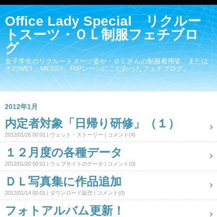
Office Lady Special リクルー
トスーツ・ＯＬ制服フェチブロ
グ
女子学生のリクルートスーツ姿や・ＯＬさんの制服着用姿、または
そのWET、MESSY、RIPシーンにこだわったフェチブログ。
2012年1月
内定者対象「日帰り研修」（１）
2012/01/26 00:01
ウェット・ストーリー
コメント(4)
１２月度の各種データ
2012/01/20 00:01
ウェブサイトのデータ
コメント(0)
ＤＬ写真集に作品追加
2012/01/14 00:01
ダウンロード販売
コメント(0)
フォトアルバム更新！